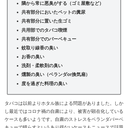
隣から常に悪臭がする（ゴミ屋敷など）
共有部分においたペットの糞尿
共有部分に置いた生ゴミ
共用部でのタバコ喫煙
共有部分でのバーベキュー
蚊取り線香の臭い
お香の臭い
洗剤・柔軟剤の臭い
燻製の臭い（ベランダor換気扇）
度を過ぎた料理の臭い
タバコは以前よりホタル族による問題がありました。しか
し最近ではコロナ禍の自粛により、被害が顕在化している
ケースも多いようです。自粛のストレスをベランダバーベ
キューで晴らすというあり得ないケースもニュースで話題