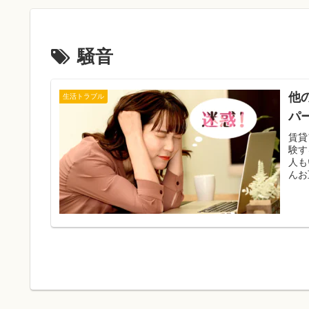
騒音
他
生活トラブル
パ
賃貸
験す
人も
んお