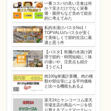
一番コスパの良い主食は何
か？安さだけでなく栄養
価・腹持ちなど含めて総合
的に考えてみた
私的水漬けパスタNo1！
TOPVALUのパスタが安く
て美味しくて節約生活に最
適と思う件
【パスタ】乾麺の水漬け調
理で節約・時間短縮に！味
の違いや、注意点も紹介
【うどん】
肉100g単価計算機。肉の種
類や部位等による平均価格
と比べる機能もあるよ
楽天24とケンコーコム楽天
市場支店の商品ページを切
り替えるブックマークレッ